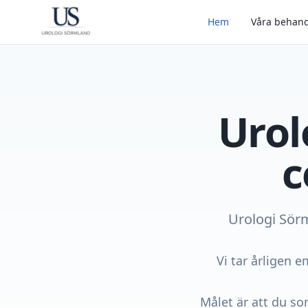
Hem
Våra behand
Urol
c
Urologi Sörm
Vi tar årligen 
Målet är att du s