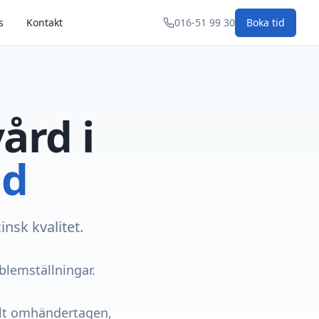
s
Kontakt
016-51 99 30
Boka tid
ård i
nd
nsk kvalitet.
blemställningar.
llt omhändertagen,