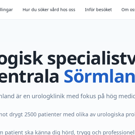
lingar
Hur du söker vård hos oss
Inför besöket
Om os
ogisk specialistv
entrala
Sörmla
land är en urologklinik med fokus på hög medici
emot drygt 2500 patienter med olika av urologiska pro
om patient ska känna dig hörd, trygg och professione